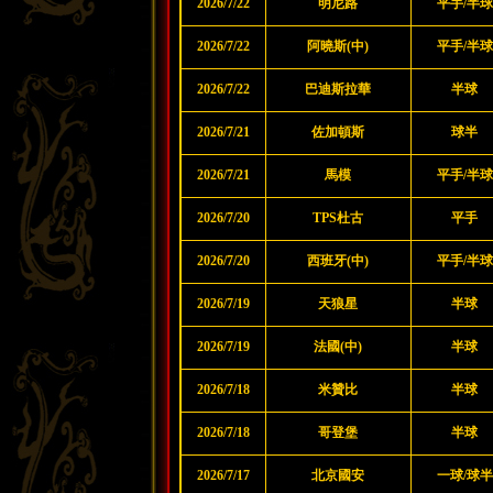
2026/7/22
明尼路
平手/半球
2026/7/22
阿曉斯(中)
平手/半球
2026/7/22
巴迪斯拉華
半球
2026/7/21
佐加頓斯
球半
2026/7/21
馬模
平手/半球
2026/7/20
TPS杜古
平手
2026/7/20
西班牙(中)
平手/半球
2026/7/19
天狼星
半球
2026/7/19
法國(中)
半球
2026/7/18
米贊比
半球
2026/7/18
哥登堡
半球
2026/7/17
北京國安
一球/球半