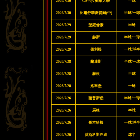
2026/7/30
CS卡拉奧華大學
半球
2026/7/30
比爾舒華夏普爾(中)
半球/一球
2026/7/29
聖羅倫素
半球
2026/7/29
赫斯
半球/一球
2026/7/29
佩利根
一球/球半
2026/7/28
蘭達斯
半球/一球
2026/7/28
赫根
半球
2026/7/28
洛辛堡
一球
2026/7/26
薩普斯堡
半球/一球
2026/7/26
馬模
半球
2026/7/26
哥本哈根
一球/球半
2026/7/26
莫斯科斯巴達
球半