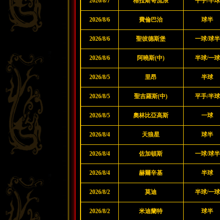
2026/8/7
格拉斯哥流浪
平手/半球
2026/8/6
費倫巴治
球半
2026/8/6
聖彼德斯堡
一球/球半
2026/8/6
阿曉斯(中)
半球/一球
2026/8/5
里昂
半球
2026/8/5
聖吉羅斯(中)
平手/半球
2026/8/5
奧林比亞高斯
一球
2026/8/4
天狼星
球半
2026/8/4
佐加頓斯
一球/球半
2026/8/4
赫爾辛基
半球
2026/8/2
莫迪
半球/一球
2026/8/2
米迪蘭特
球半