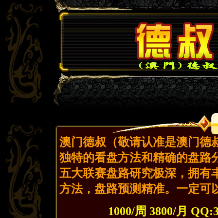
澳门德叔（敬请认准是澳门德
独特的看盘方法和精确的盘路分
五大联赛盘路研究极深，拥有
方法，盘路预测精准。一定可
1000/周 3800/月 QQ: