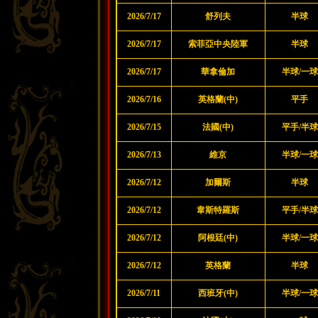
2026/7/17
舒列夫
半球
2026/7/17
索菲亞中央陸軍
半球
2026/7/17
華拿倫加
半球/一球
2026/7/16
英格蘭(中)
平手
2026/7/15
法國(中)
平手/半球
2026/7/13
維京
半球/一球
2026/7/12
加爾斯
半球
2026/7/12
韋斯特羅斯
平手/半球
2026/7/12
阿根廷(中)
半球/一球
2026/7/12
英格蘭
半球
2026/7/11
西班牙(中)
半球/一球