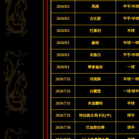
2026/8/2
馬模
平手/半球
2026/8/2
古比斯
平手/半球
2026/8/2
巴素利
半球
2026/8/1
赫根
半球/一球
2026/8/1
布魯日
平手/半球
2026/8/1
華拿倫加
一球
2026/7/31
河南隊
半球/一球
2026/7/31
白蘭恩
一球/球半
2026/7/31
米迪蘭特
半球
2026/7/31
特拉維夫馬卡比(中)
球半
2026/7/30
巴迪斯拉華
球半